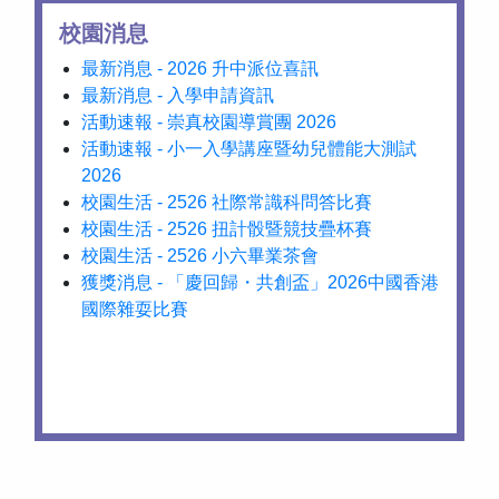
校園消息
最新消息 - 2026 升中派位喜訊
最新消息 - 入學申請資訊
活動速報 - 崇真校園導賞團 2026
活動速報 - 小一入學講座暨幼兒體能大測試
2026
校園生活 - 2526 社際常識科問答比賽
校園生活 - 2526 扭計骰暨競技疊杯賽
校園生活 - 2526 小六畢業茶會
獲獎消息 - 「慶回歸・共創盃」2026中國香港
國際雜耍比賽