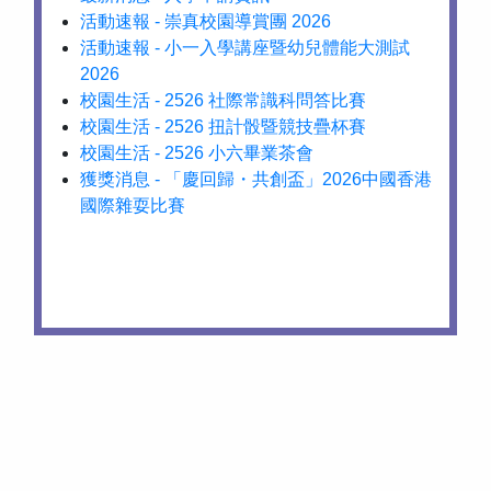
活動速報 - 崇真校園導賞團 2026
活動速報 - 小一入學講座暨幼兒體能大測試
2026
校園生活 - 2526 社際常識科問答比賽
校園生活 - 2526 扭計骰暨競技疊杯賽
校園生活 - 2526 小六畢業茶會
獲獎消息 - 「慶回歸・共創盃」2026中國香港
國際雜耍比賽