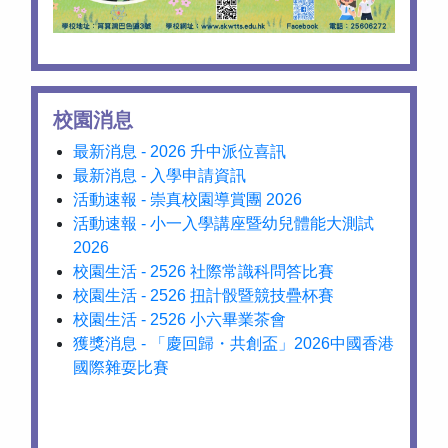
校園消息
最新消息 - 2026 升中派位喜訊
最新消息 - 入學申請資訊
活動速報 - 崇真校園導賞團 2026
活動速報 - 小一入學講座暨幼兒體能大測試
2026
校園生活 - 2526 社際常識科問答比賽
校園生活 - 2526 扭計骰暨競技疊杯賽
校園生活 - 2526 小六畢業茶會
獲獎消息 - 「慶回歸・共創盃」2026中國香港
國際雜耍比賽