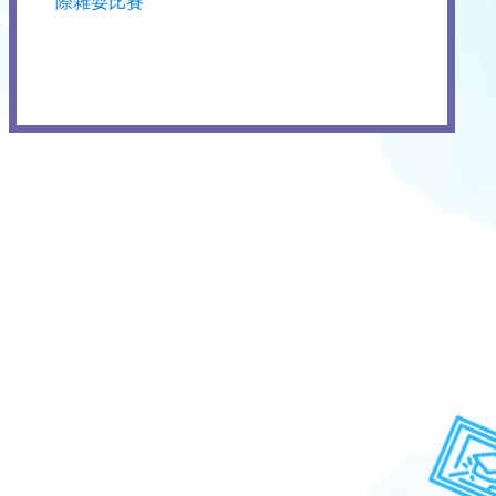
際雜耍比賽