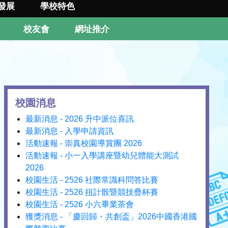
發展
學校特色
校友會
網址推介
校園消息
最新消息 - 2026 升中派位喜訊
最新消息 - 入學申請資訊
活動速報 - 崇真校園導賞團 2026
活動速報 - 小一入學講座暨幼兒體能大測試
2026
校園生活 - 2526 社際常識科問答比賽
校園生活 - 2526 扭計骰暨競技疊杯賽
校園生活 - 2526 小六畢業茶會
獲獎消息 - 「慶回歸・共創盃」2026中國香港國