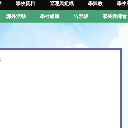
點
學校資料
管理與組織
學與教
學生
課外活動
學社組織
告示板
家長教師會
作