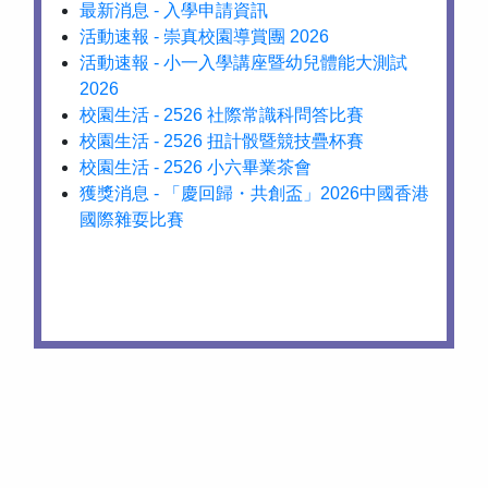
最新消息 - 入學申請資訊
活動速報 - 崇真校園導賞團 2026
活動速報 - 小一入學講座暨幼兒體能大測試
2026
校園生活 - 2526 社際常識科問答比賽
校園生活 - 2526 扭計骰暨競技疊杯賽
校園生活 - 2526 小六畢業茶會
獲獎消息 - 「慶回歸・共創盃」2026中國香港
國際雜耍比賽