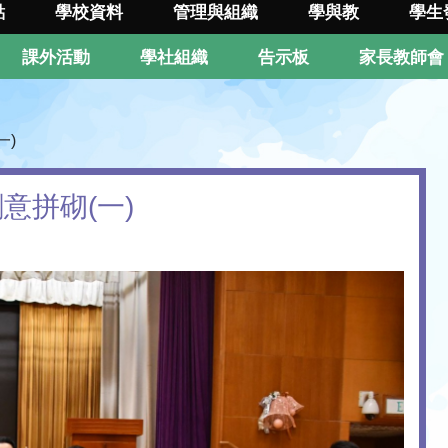
點
學校資料
管理與組織
學與教
學生
課外活動
學社組織
告示板
家長教師會
一)
意拼砌(一)