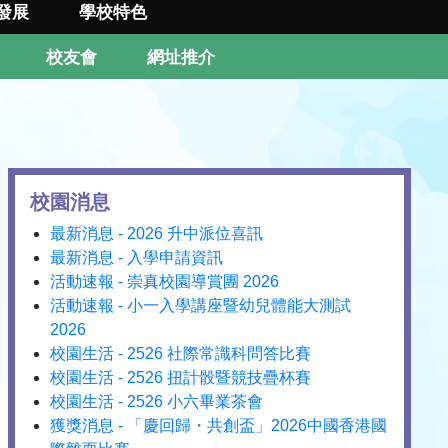
發展
學校特色
校友會
網址推介
校園消息
最新消息 - 2026 升中派位喜訊
最新消息 - 入學申請資訊
活動速報 - 崇真校園導賞團 2026
活動速報 - 小一入學講座暨幼兒體能大測試
2026
校園生活 - 2526 社際常識科問答比賽
校園生活 - 2526 扭計骰暨競技疊杯賽
校園生活 - 2526 小六畢業茶會
獲獎消息 - 「慶回歸・共創盃」2026中國香港國