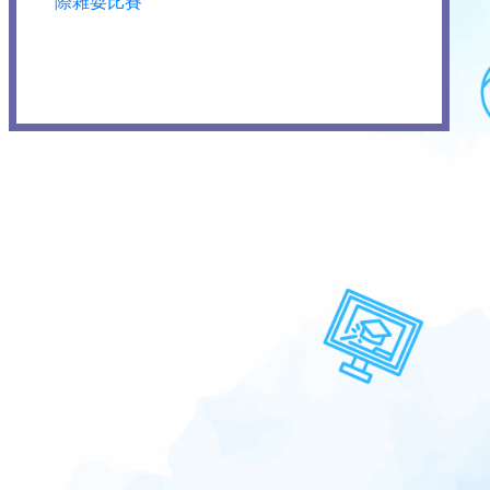
際雜耍比賽