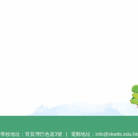
學校地址：筲箕灣巴色道3號
|
電郵地址：
info@skwtts.edu.hk