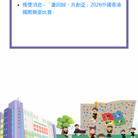
獲獎消息 - 「慶回歸・共創盃」2026中國香港
國際雜耍比賽