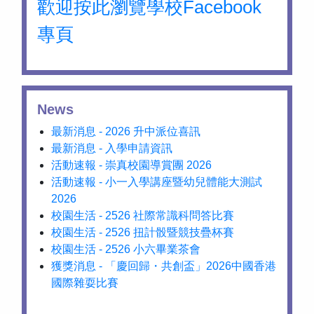
歡迎按此瀏覽學校Facebook
專頁
News
最新消息 - 2026 升中派位喜訊
最新消息 - 入學申請資訊
活動速報 - 崇真校園導賞團 2026
活動速報 - 小一入學講座暨幼兒體能大測試
2026
校園生活 - 2526 社際常識科問答比賽
校園生活 - 2526 扭計骰暨競技疊杯賽
校園生活 - 2526 小六畢業茶會
獲獎消息 - 「慶回歸・共創盃」2026中國香港
國際雜耍比賽