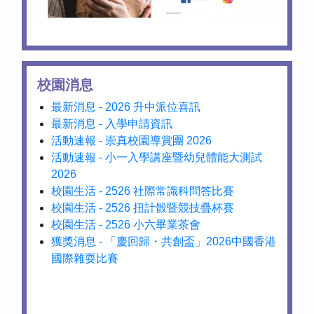
校園消息
最新消息 - 2026 升中派位喜訊
最新消息 - 入學申請資訊
活動速報 - 崇真校園導賞團 2026
活動速報 - 小一入學講座暨幼兒體能大測試
2026
校園生活 - 2526 社際常識科問答比賽
校園生活 - 2526 扭計骰暨競技疊杯賽
校園生活 - 2526 小六畢業茶會
獲獎消息 - 「慶回歸・共創盃」2026中國香港
國際雜耍比賽