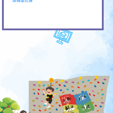
際雜耍比賽