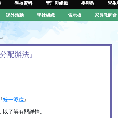
點
學校資料
管理與組織
學與教
學生
課外活動
學社組織
告示板
家長教師會
法』
學位分配辦法』
『
統一派位
』
，以了解有關詳情。