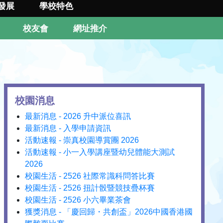
發展
學校特色
校友會
網址推介
校園消息
最新消息 - 2026 升中派位喜訊
最新消息 - 入學申請資訊
活動速報 - 崇真校園導賞團 2026
活動速報 - 小一入學講座暨幼兒體能大測試
2026
校園生活 - 2526 社際常識科問答比賽
校園生活 - 2526 扭計骰暨競技疊杯賽
校園生活 - 2526 小六畢業茶會
獲獎消息 - 「慶回歸・共創盃」2026中國香港國