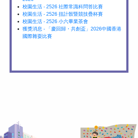
校園生活 - 2526 社際常識科問答比賽
校園生活 - 2526 扭計骰暨競技疊杯賽
校園生活 - 2526 小六畢業茶會
獲獎消息 - 「慶回歸・共創盃」2026中國香港
國際雜耍比賽