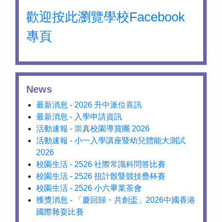
歡迎按此瀏覽學校Facebook
專頁
News
最新消息 - 2026 升中派位喜訊
最新消息 - 入學申請資訊
活動速報 - 崇真校園導賞團 2026
活動速報 - 小一入學講座暨幼兒體能大測試
2026
校園生活 - 2526 社際常識科問答比賽
校園生活 - 2526 扭計骰暨競技疊杯賽
校園生活 - 2526 小六畢業茶會
獲獎消息 - 「慶回歸・共創盃」2026中國香港
國際雜耍比賽