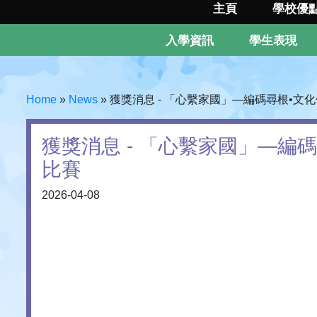
主頁
學校優
入學資訊
學生表現
Home
»
News
»
獲獎消息 - 「心繫家國」—編碼尋根•文
獲獎消息 - 「心繫家國」—編
比賽
2026-04-08