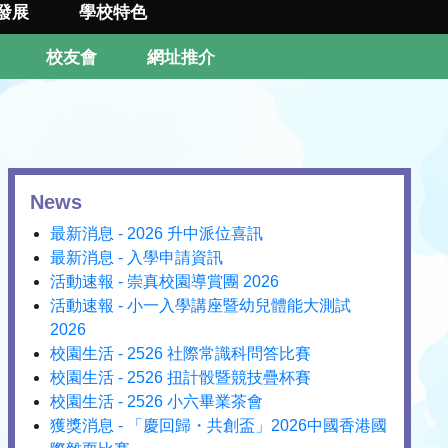
發展
學校特色
校友會
網址推介
News
最新消息 - 2026 升中派位喜訊
最新消息 - 入學申請資訊
活動速報 - 崇真校園導賞團 2026
活動速報 - 小一入學講座暨幼兒體能大測試
2026
校園生活 - 2526 社際常識科問答比賽
校園生活 - 2526 扭計骰暨競技疊杯賽
校園生活 - 2526 小六畢業茶會
獲獎消息 - 「慶回歸・共創盃」2026中國香港國