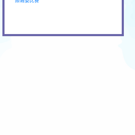
際雜耍比賽