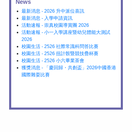
News
最新消息 - 2026 升中派位喜訊
最新消息 - 入學申請資訊
活動速報 - 崇真校園導賞團 2026
活動速報 - 小一入學講座暨幼兒體能大測試
2026
校園生活 - 2526 社際常識科問答比賽
校園生活 - 2526 扭計骰暨競技疊杯賽
校園生活 - 2526 小六畢業茶會
獲獎消息 - 「慶回歸・共創盃」2026中國香港
國際雜耍比賽