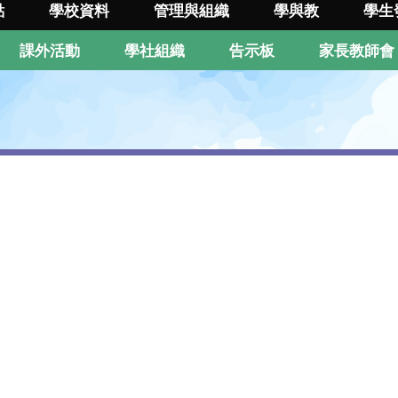
點
學校資料
管理與組織
學與教
學生
課外活動
學社組織
告示板
家長教師會