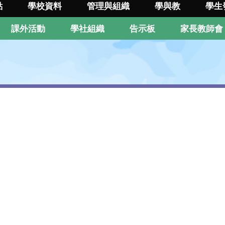
點
學校資料
管理與組織
學與教
學生
課外活動
學社組織
告示板
家長教師會