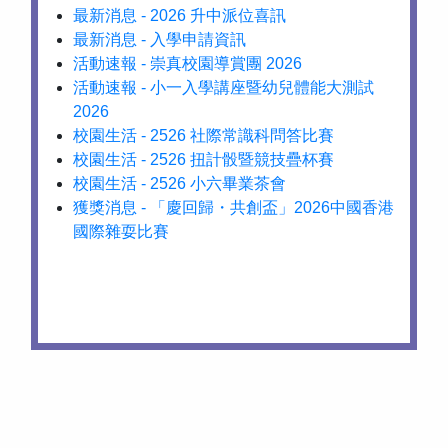
最新消息 - 2026 升中派位喜訊
最新消息 - 入學申請資訊
活動速報 - 崇真校園導賞團 2026
活動速報 - 小一入學講座暨幼兒體能大測試
2026
校園生活 - 2526 社際常識科問答比賽
校園生活 - 2526 扭計骰暨競技疊杯賽
校園生活 - 2526 小六畢業茶會
獲獎消息 - 「慶回歸・共創盃」2026中國香港
國際雜耍比賽