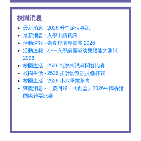
校園消息
最新消息 - 2026 升中派位喜訊
最新消息 - 入學申請資訊
活動速報 - 崇真校園導賞團 2026
活動速報 - 小一入學講座暨幼兒體能大測試
2026
校園生活 - 2526 社際常識科問答比賽
校園生活 - 2526 扭計骰暨競技疊杯賽
校園生活 - 2526 小六畢業茶會
獲獎消息 - 「慶回歸・共創盃」2026中國香港
國際雜耍比賽