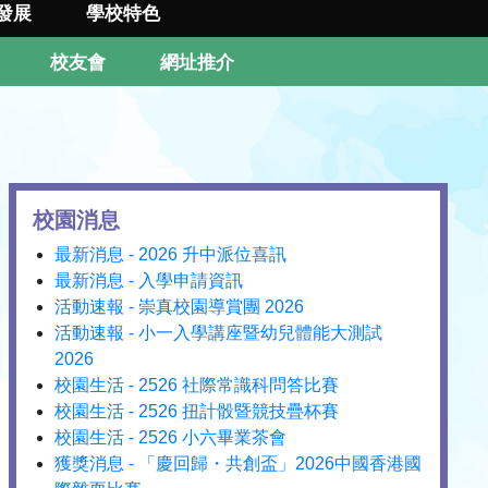
發展
學校特色
校友會
網址推介
校園消息
最新消息 - 2026 升中派位喜訊
最新消息 - 入學申請資訊
活動速報 - 崇真校園導賞團 2026
活動速報 - 小一入學講座暨幼兒體能大測試
2026
校園生活 - 2526 社際常識科問答比賽
校園生活 - 2526 扭計骰暨競技疊杯賽
校園生活 - 2526 小六畢業茶會
獲獎消息 - 「慶回歸・共創盃」2026中國香港國