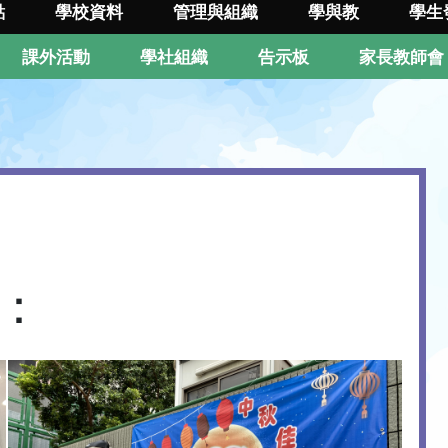
點
學校資料
管理與組織
學與教
學生
課外活動
學社組織
告示板
家長教師會
：