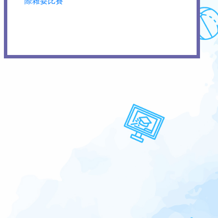
際雜耍比賽