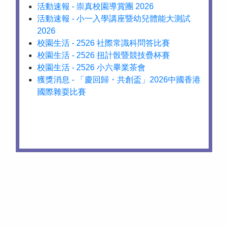
活動速報 - 崇真校園導賞團 2026
活動速報 - 小一入學講座暨幼兒體能大測試
2026
校園生活 - 2526 社際常識科問答比賽
校園生活 - 2526 扭計骰暨競技疊杯賽
校園生活 - 2526 小六畢業茶會
獲獎消息 - 「慶回歸・共創盃」2026中國香港
國際雜耍比賽