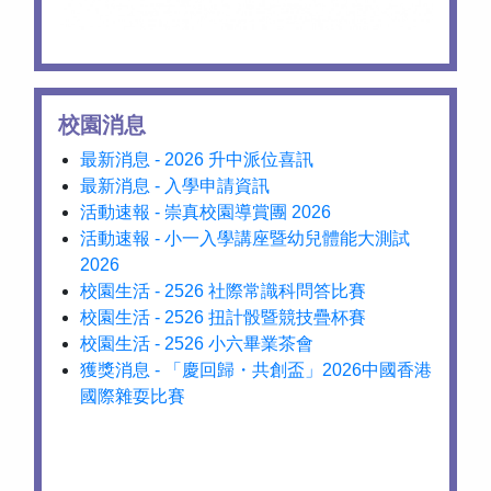
校園消息
最新消息 - 2026 升中派位喜訊
最新消息 - 入學申請資訊
活動速報 - 崇真校園導賞團 2026
活動速報 - 小一入學講座暨幼兒體能大測試
2026
校園生活 - 2526 社際常識科問答比賽
校園生活 - 2526 扭計骰暨競技疊杯賽
校園生活 - 2526 小六畢業茶會
獲獎消息 - 「慶回歸・共創盃」2026中國香港
國際雜耍比賽