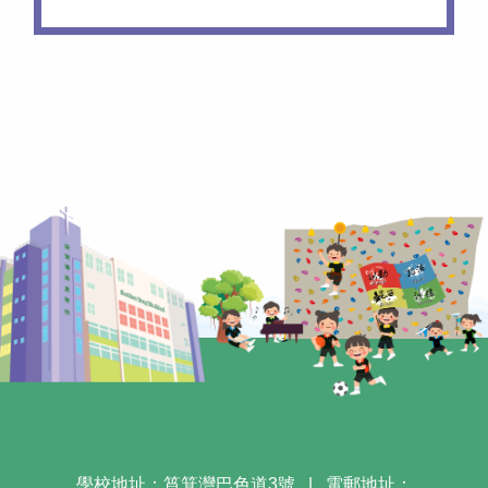
學校地址：筲箕灣巴色道3號
|
電郵地址：