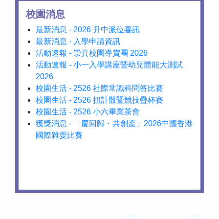
校園消息
最新消息 - 2026 升中派位喜訊
最新消息 - 入學申請資訊
活動速報 - 崇真校園導賞團 2026
活動速報 - 小一入學講座暨幼兒體能大測試
2026
校園生活 - 2526 社際常識科問答比賽
校園生活 - 2526 扭計骰暨競技疊杯賽
校園生活 - 2526 小六畢業茶會
獲獎消息 - 「慶回歸・共創盃」2026中國香港
國際雜耍比賽