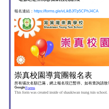
報名連結：
https://forms.gle/vLikBJf7p5CPhJ4CA