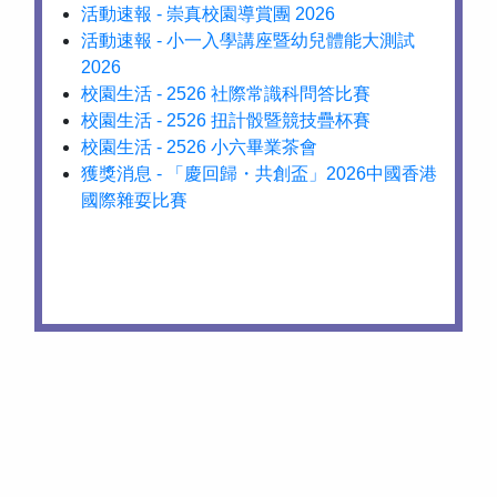
活動速報 - 崇真校園導賞團 2026
活動速報 - 小一入學講座暨幼兒體能大測試
2026
校園生活 - 2526 社際常識科問答比賽
校園生活 - 2526 扭計骰暨競技疊杯賽
校園生活 - 2526 小六畢業茶會
獲獎消息 - 「慶回歸・共創盃」2026中國香港
國際雜耍比賽