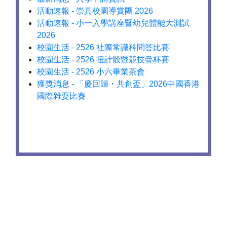
活動速報 - 崇真校園導賞團 2026
活動速報 - 小一入學講座暨幼兒體能大測試
2026
校園生活 - 2526 社際常識科問答比賽
校園生活 - 2526 扭計骰暨競技疊杯賽
校園生活 - 2526 小六畢業茶會
獲獎消息 - 「慶回歸・共創盃」2026中國香港
國際雜耍比賽