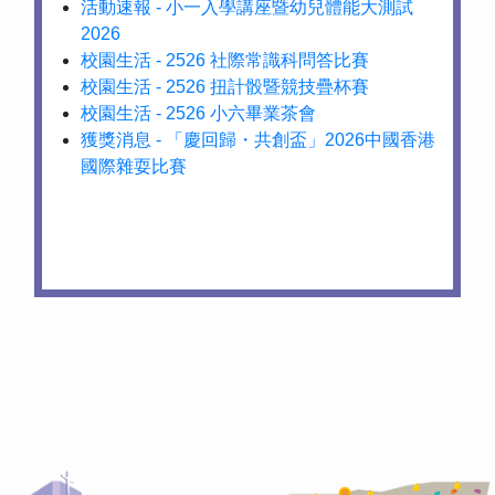
活動速報 - 小一入學講座暨幼兒體能大測試
2026
校園生活 - 2526 社際常識科問答比賽
校園生活 - 2526 扭計骰暨競技疊杯賽
校園生活 - 2526 小六畢業茶會
獲獎消息 - 「慶回歸・共創盃」2026中國香港
國際雜耍比賽