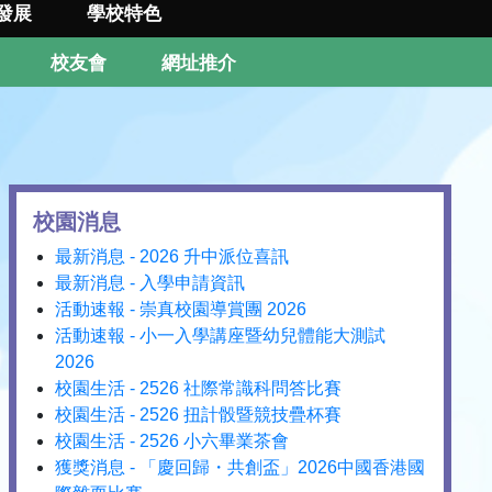
發展
學校特色
校友會
網址推介
校園消息
最新消息 - 2026 升中派位喜訊
最新消息 - 入學申請資訊
活動速報 - 崇真校園導賞團 2026
活動速報 - 小一入學講座暨幼兒體能大測試
2026
校園生活 - 2526 社際常識科問答比賽
校園生活 - 2526 扭計骰暨競技疊杯賽
校園生活 - 2526 小六畢業茶會
獲獎消息 - 「慶回歸・共創盃」2026中國香港國