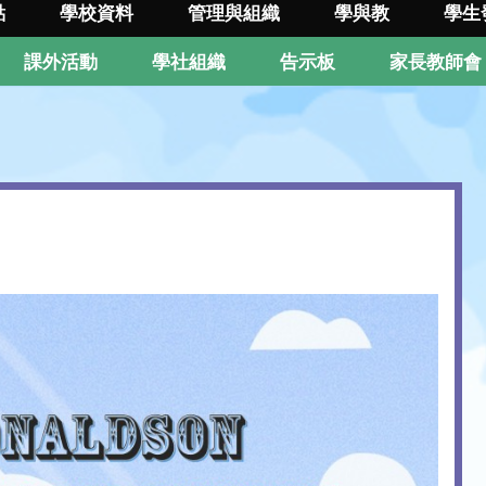
點
學校資料
管理與組織
學與教
學生
課外活動
學社組織
告示板
家長教師會