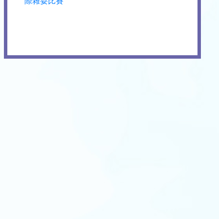
際雜耍比賽