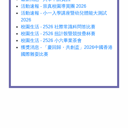
活動速報 - 崇真校園導賞團 2026
活動速報 - 小一入學講座暨幼兒體能大測試
2026
校園生活 - 2526 社際常識科問答比賽
校園生活 - 2526 扭計骰暨競技疊杯賽
校園生活 - 2526 小六畢業茶會
獲獎消息 - 「慶回歸・共創盃」2026中國香港
國際雜耍比賽