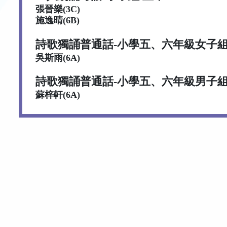
張晉樂(3C)
施逸晴(6B)
詩歌獨誦普通話-小學五、六年級女子
吳斯雨(6A)
詩歌獨誦普通話-小學五、六年級男子
蘇梓軒(6A)