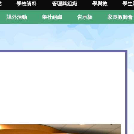
點
學校資料
管理與組織
學與教
學生
課外活動
學社組織
告示板
家長教師會