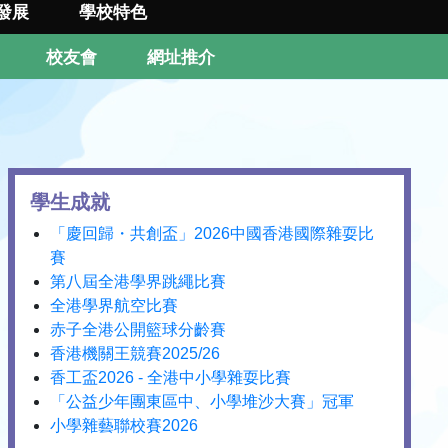
發展
學校特色
校友會
網址推介
學生成就
「慶回歸・共創盃」2026中國香港國際雜耍比
賽
第八屆全港學界跳繩比賽
全港學界航空比賽
赤子全港公開籃球分齡賽
香港機關王競賽2025/26
香工盃2026 - 全港中小學雜耍比賽
「公益少年團東區中、小學堆沙大賽」冠軍
小學雜藝聯校賽2026