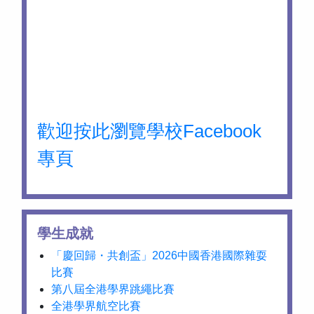
歡迎按此瀏覽學校Facebook
專頁
學生成就
「慶回歸・共創盃」2026中國香港國際雜耍
比賽
第八屆全港學界跳繩比賽
全港學界航空比賽