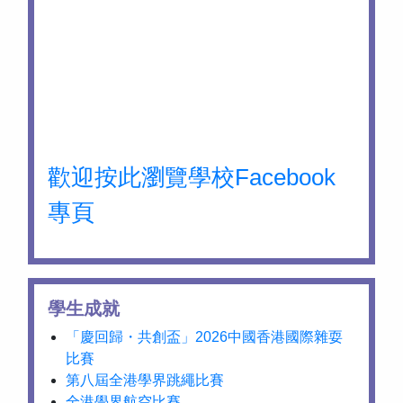
歡迎按此瀏覽學校Facebook
專頁
學生成就
「慶回歸・共創盃」2026中國香港國際雜耍
比賽
第八屆全港學界跳繩比賽
全港學界航空比賽