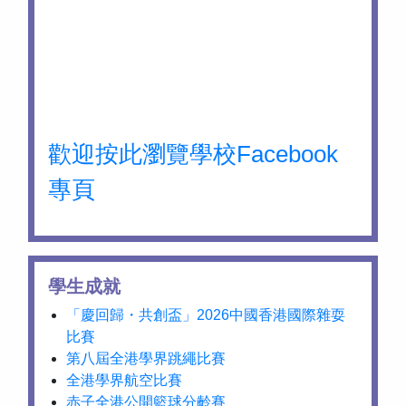
歡迎按此瀏覽學校Facebook
專頁
學生成就
「慶回歸・共創盃」2026中國香港國際雜耍
比賽
第八屆全港學界跳繩比賽
全港學界航空比賽
赤子全港公開籃球分齡賽