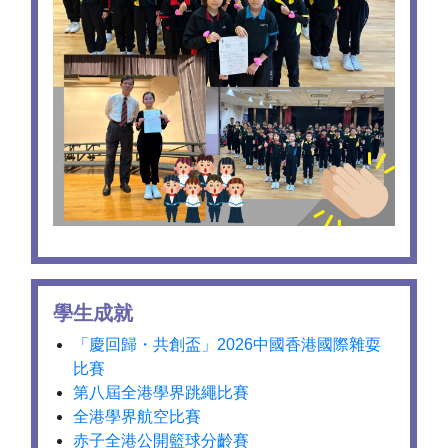
學生成就
「慶回歸・共創盃」2026中國香港國際雜耍
比賽
第八屆全港學界跳繩比賽
全港學界航空比賽
赤子全港公開籃球分齡賽