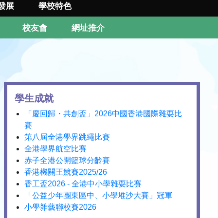
發展
學校特色
校友會
網址推介
學生成就
「慶回歸・共創盃」2026中國香港國際雜耍比
賽
第八屆全港學界跳繩比賽
全港學界航空比賽
赤子全港公開籃球分齡賽
香港機關王競賽2025/26
香工盃2026 - 全港中小學雜耍比賽
「公益少年團東區中、小學堆沙大賽」冠軍
小學雜藝聯校賽2026