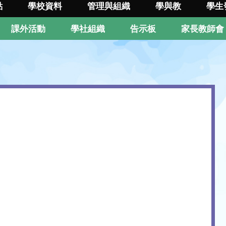
點
學校資料
管理與組織
學與教
學生
課外活動
學社組織
告示板
家長教師會