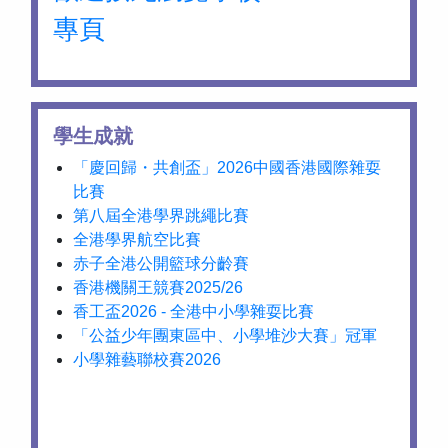
專頁
學生成就
「慶回歸・共創盃」2026中國香港國際雜耍
比賽
第八屆全港學界跳繩比賽
全港學界航空比賽
赤子全港公開籃球分齡賽
香港機關王競賽2025/26
香工盃2026 - 全港中小學雜耍比賽
「公益少年團東區中、小學堆沙大賽」冠軍
小學雜藝聯校賽2026