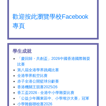
歡迎按此瀏覽學校Facebook
專頁
學生成就
「慶回歸・共創盃」2026中國香港國際雜耍
比賽
第八屆全港學界跳繩比賽
全港學界航空比賽
赤子全港公開籃球分齡賽
香港機關王競賽2025/26
香工盃2026 - 全港中小學雜耍比賽
「公益少年團東區中、小學堆沙大賽」冠軍
小學雜藝聯校賽2026