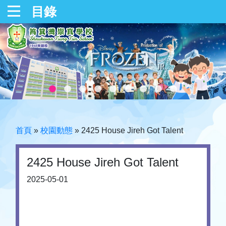
目錄
首頁
»
校園動態
»
2425 House Jireh Got Talent
2425 House Jireh Got Talent
2025-05-01