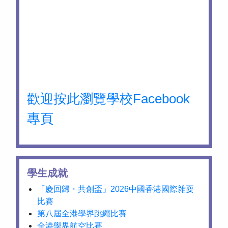
歡迎按此瀏覽學校Facebook
專頁
學生成就
「慶回歸・共創盃」2026中國香港國際雜耍
比賽
第八屆全港學界跳繩比賽
全港學界航空比賽