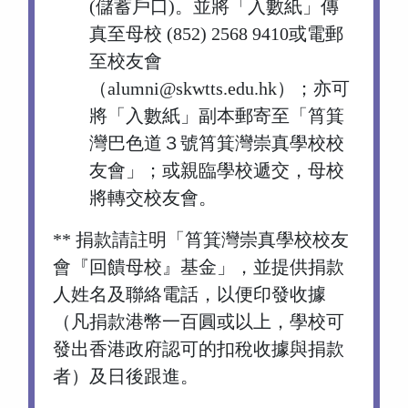
(儲蓄戶口)。並將「入數紙」傳
真至母校 (852) 2568 9410或電郵
至校友會
（alumni@skwtts.edu.hk）；亦可
將「入數紙」副本郵寄至「筲箕
灣巴色道３號筲箕灣崇真學校校
友會」；或親臨學校遞交，母校
將轉交校友會。
** 捐款請註明「筲箕灣崇真學校校友
會『回饋母校』基金」，並提供捐款
人姓名及聯絡電話，以便印發收據
（凡捐款港幣一百圓或以上，學校可
發出香港政府認可的扣稅收據與捐款
者）及日後跟進。