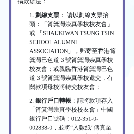
捐款辦法：
1.
劃線支票
： 請以劃線支票抬
頭：「筲箕灣崇真學校校友會」
或 「SHAUKIWAN TSUNG TSIN
SCHOOL ALUMNI
ASSOCIATION」，郵寄至香港筲
箕灣巴色道３號筲箕灣崇真學校
校友會；或親臨香港筲箕灣巴色
道３號筲箕灣崇真學校遞交，有
關款項母校將轉交校友會；
2.
銀行戶口轉帳
：請將款項存入
「筲箕灣崇真學校校友會」中國
銀行戶口號碼：012-351-0-
002838-0，並將“入數紙”傳真至