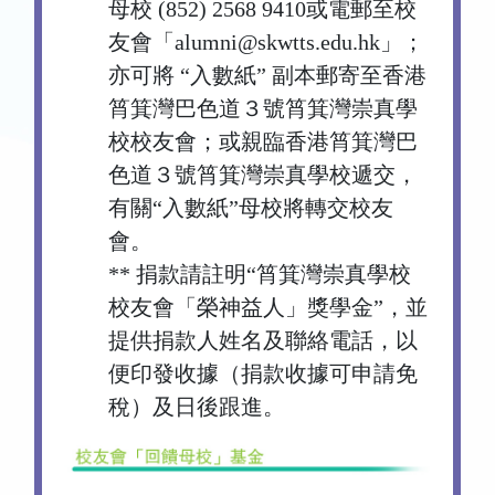
母校 (852) 2568 9410或電郵至校
友會「alumni@skwtts.edu.hk」；
亦可將 “入數紙” 副本郵寄至香港
筲箕灣巴色道３號筲箕灣崇真學
校校友會；或親臨香港筲箕灣巴
色道３號筲箕灣崇真學校遞交，
有關“入數紙”母校將轉交校友
會。
** 捐款請註明“筲箕灣崇真學校
校友會「榮神益人」獎學金”，並
提供捐款人姓名及聯絡電話，以
便印發收據（捐款收據可申請免
稅）及日後跟進。