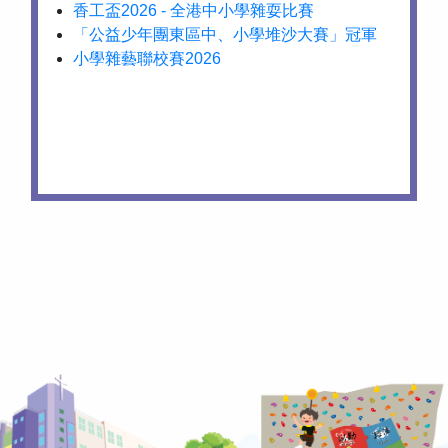
香工盃2026 - 全港中小學雜耍比賽
「公益少年團東區中、小學堆沙大賽」冠軍
小學雜藝聯校賽2026