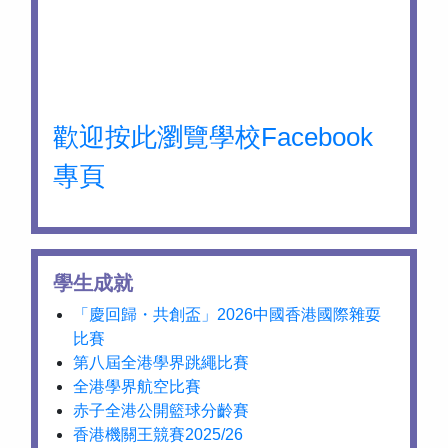
歡迎按此瀏覽學校Facebook
專頁
學生成就
「慶回歸・共創盃」2026中國香港國際雜耍
比賽
第八屆全港學界跳繩比賽
全港學界航空比賽
赤子全港公開籃球分齡賽
香港機關王競賽2025/26