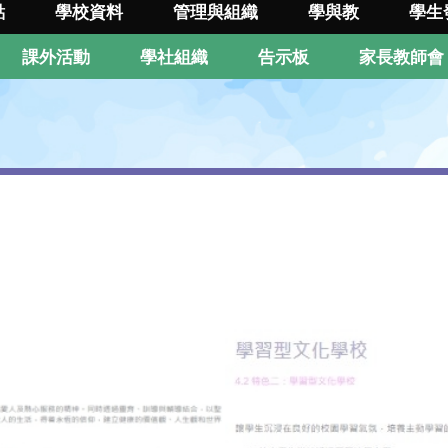
點
學校資料
管理與組織
學與教
學生
課外活動
學社組織
告示板
家長教師會