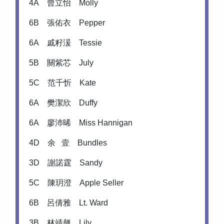
4A 曾立怡 Molly
6B 張佑衣 Pepper
6A 戚籽湲 Tessie
5B 關紫芯 July
5C 范千忻 Kate
6A 樊潔欣 Duffy
6A 廖沛晞 Miss Hannigan
4D 余 壹 Bundles
3D 謝諾霆 Sandy
5C 陳玥澄 Apple Seller
6B 呂倩雅 Lt. Ward
3B 林靖翹 Lily