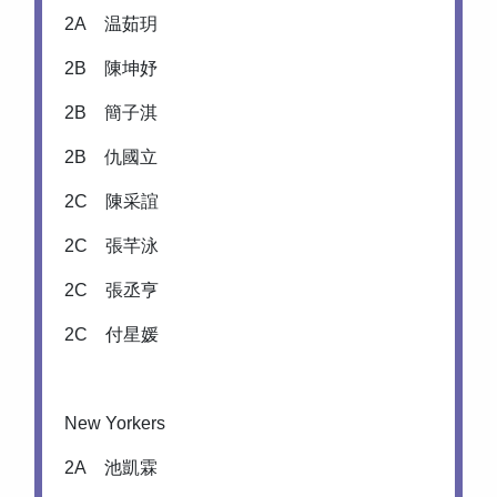
2A 温茹玥
2B 陳坤妤
2B 簡子淇
2B 仇國立
2C 陳采誼
2C 張芊泳
2C 張丞亨
2C 付星媛
New Yorkers
2A 池凱霖