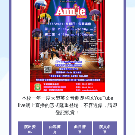
本校一年一度大型英文音劇即將以YouTube
live網上直播的形式隆重登場，不容過錯，請即
登記觀賞！
演出資
內容簡
曲目清
演員名
料
介
單
單