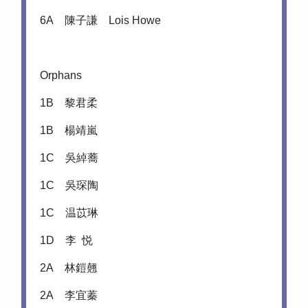
6A 陳子謙 Lois Howe
Orphans
1B 黎君柔
1B 楊靖嵐
1C 吳綽蕎
1C 吳琛陶
1C 温苡琳
1D 李 悦
2A 林鎧翹
2A 李宜蓁