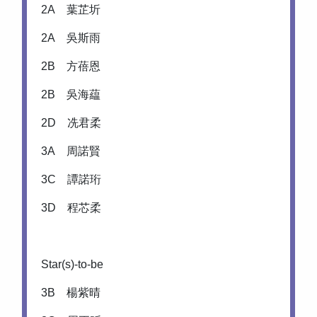
2A 葉芷圻
2A 吳斯雨
2B 方蓓恩
2B 吳海藴
2D 冼君柔
3A 周諾賢
3C 譚諾珩
3D 程芯柔
Star(s)-to-be
3B 楊紫晴