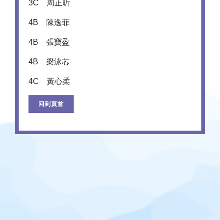
3C 周正昕
4B 陳逸菲
4B 張寶盈
4B 梁泳芯
4C 黃心柔
回到頁首