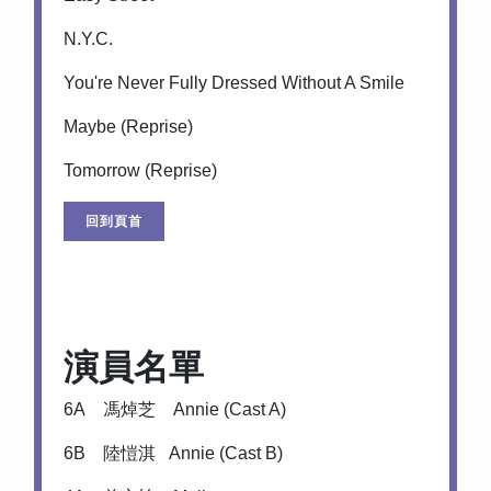
N.Y.C.
You're Never Fully Dressed Without A Smile
Maybe (Reprise)
Tomorrow (Reprise)
回到頁首
演員名單
6A 馮焯芝 Annie (Cast A)
6B 陸愷淇 Annie (Cast B)