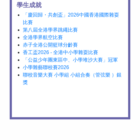
學生成就
「慶回歸・共創盃」2026中國香港國際雜耍
比賽
第八屆全港學界跳繩比賽
全港學界航空比賽
赤子全港公開籃球分齡賽
香工盃2026 - 全港中小學雜耍比賽
「公益少年團東區中、小學堆沙大賽」冠軍
小學雜藝聯校賽2026
聯校音樂大賽 小學組 小組合奏（管弦樂 ）銀
獎