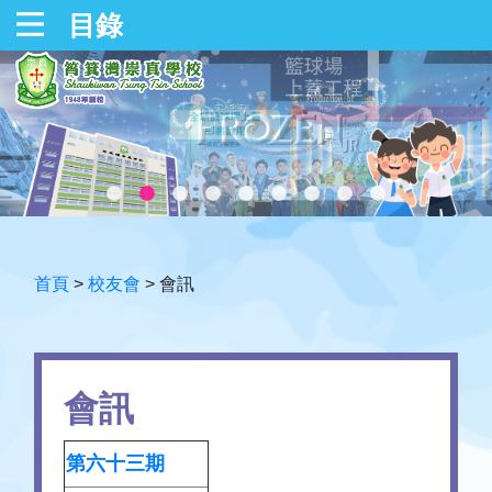
目錄
首頁
>
校友會
>
會訊
會訊
第六十三期