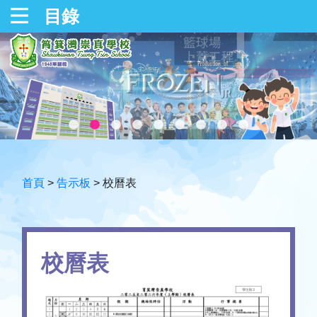
目錄
首頁
>
告示板
>
校曆表
校曆表