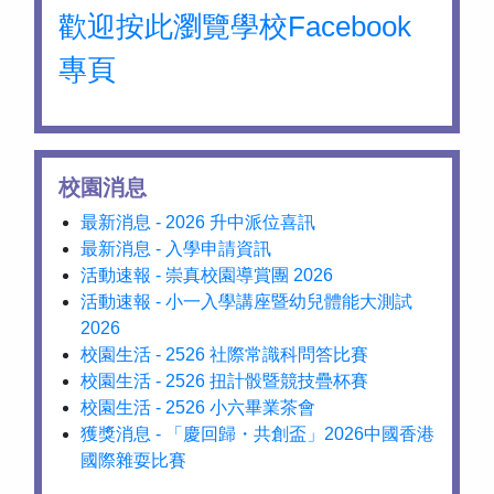
歡迎按此瀏覽學校Facebook
專頁
校園消息
最新消息 - 2026 升中派位喜訊
最新消息 - 入學申請資訊
活動速報 - 崇真校園導賞團 2026
活動速報 - 小一入學講座暨幼兒體能大測試
2026
校園生活 - 2526 社際常識科問答比賽
校園生活 - 2526 扭計骰暨競技疊杯賽
校園生活 - 2526 小六畢業茶會
獲獎消息 - 「慶回歸・共創盃」2026中國香港
國際雜耍比賽