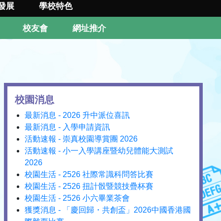
發展
學校特色
校友會
網址推介
校園消息
最新消息 - 2026 升中派位喜訊
最新消息 - 入學申請資訊
活動速報 - 崇真校園導賞團 2026
活動速報 - 小一入學講座暨幼兒體能大測試
2026
校園生活 - 2526 社際常識科問答比賽
校園生活 - 2526 扭計骰暨競技疊杯賽
校園生活 - 2526 小六畢業茶會
獲獎消息 - 「慶回歸・共創盃」2026中國香港國