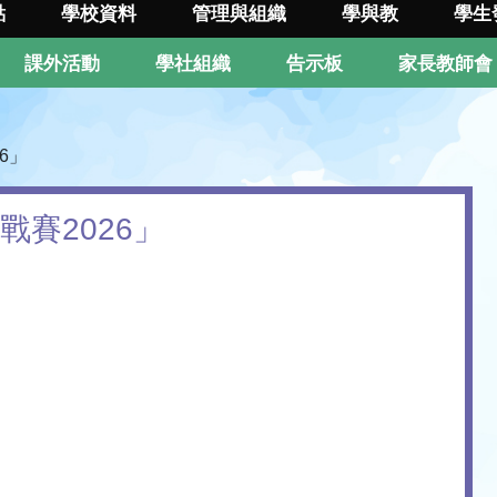
點
學校資料
管理與組織
學與教
學生
課外活動
學社組織
告示板
家長教師會
6」
戰賽2026」