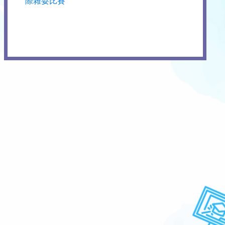
際雜耍比賽