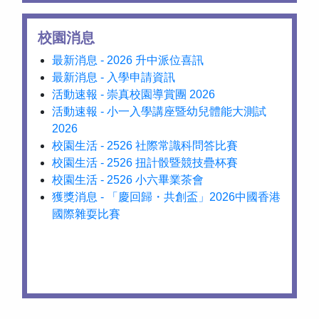
校園消息
最新消息 - 2026 升中派位喜訊
最新消息 - 入學申請資訊
活動速報 - 崇真校園導賞團 2026
活動速報 - 小一入學講座暨幼兒體能大測試
2026
校園生活 - 2526 社際常識科問答比賽
校園生活 - 2526 扭計骰暨競技疊杯賽
校園生活 - 2526 小六畢業茶會
獲獎消息 - 「慶回歸・共創盃」2026中國香港
國際雜耍比賽