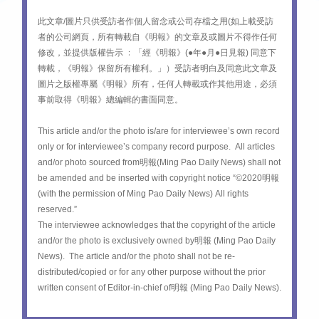
此文章/圖片只供受訪者作個人留念或公司存檔之用(如上載受訪
者的公司網頁，所有轉載自《明報》的文章及或圖片不得作任何
修改，並提供版權告示 ﹕「經《明報》(●年●月●日見報) 同意下
轉載，《明報》保留所有權利。」）受訪者明白及同意此文章及
圖片之版權專屬《明報》所有，任何人轉載或作其他用途，必須
事前取得《明報》總編輯的書面同意。
This article and/or the photo is/are for interviewee’s own record
only or for interviewee’s company record purpose. All articles
and/or photo sourced from明報(Ming Pao Daily News) shall not
be amended and be inserted with copyright notice “©️2020明報
(with the permission of Ming Pao Daily News) All rights
reserved.”
The interviewee acknowledges that the copyright of the article
and/or the photo is exclusively owned by明報 (Ming Pao Daily
News). The article and/or the photo shall not be re-
distributed/copied or for any other purpose without the prior
written consent of Editor-in-chief of明報 (Ming Pao Daily News).