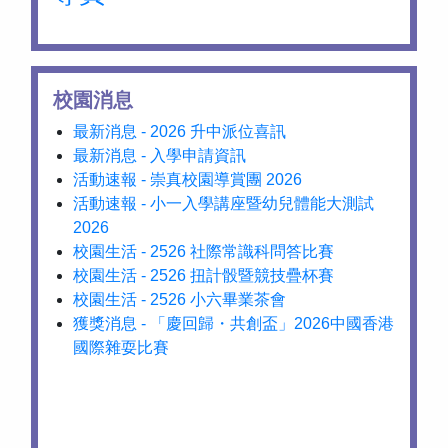
校園消息
最新消息 - 2026 升中派位喜訊
最新消息 - 入學申請資訊
活動速報 - 崇真校園導賞團 2026
活動速報 - 小一入學講座暨幼兒體能大測試
2026
校園生活 - 2526 社際常識科問答比賽
校園生活 - 2526 扭計骰暨競技疊杯賽
校園生活 - 2526 小六畢業茶會
獲獎消息 - 「慶回歸・共創盃」2026中國香港
國際雜耍比賽