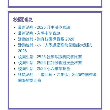
校園消息
最新消息 - 2026 升中派位喜訊
最新消息 - 入學申請資訊
活動速報 - 崇真校園導賞團 2026
活動速報 - 小一入學講座暨幼兒體能大測試
2026
校園生活 - 2526 社際常識科問答比賽
校園生活 - 2526 扭計骰暨競技疊杯賽
校園生活 - 2526 小六畢業茶會
獲獎消息 - 「慶回歸・共創盃」2026中國香港
國際雜耍比賽